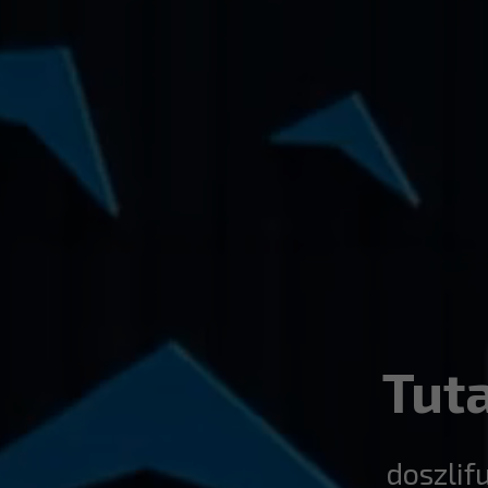
Tuta
doszlif