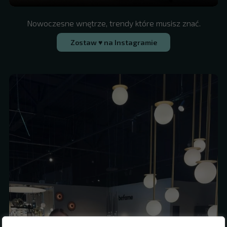
Nowoczesne wnętrze, trendy które musisz znać.
Zostaw ♥ na Instagramie