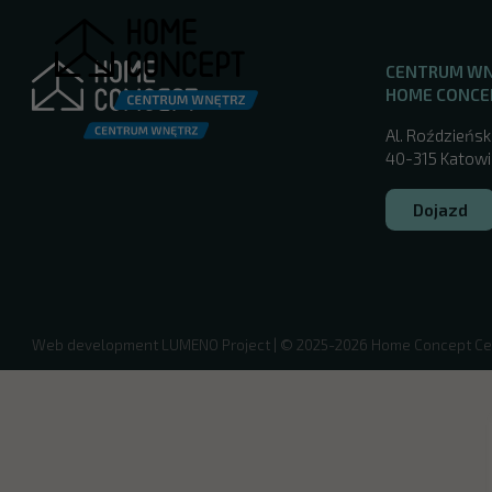
CENTRUM W
HOME CONCE
Al. Roździeńsk
40-315 Katowic
Dojazd
/
Web development
LUMENO Project
| © 2025-2026 Home Concept Ce