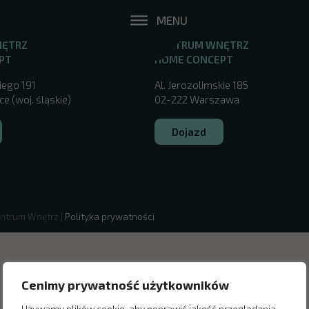
MENU
NĘTRZ
CENTRUM WNĘTRZ
PT
HOME CONCEPT
iego 191
Al. Jerozolimskie 185
e (woj. śląskie)
02-222 Warszawa
Dojazd
ntrum Wnętrz |
Polityka prywatności
Cenimy prywatność użytkowników
Używamy plików cookie, aby poprawić jakość przeglądania,