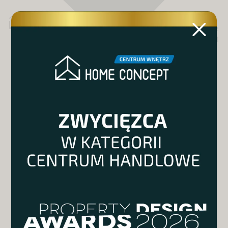
MENU
Katowice
Al. Roździeńskiego 191
BUDYNEK 3
już
otwarty